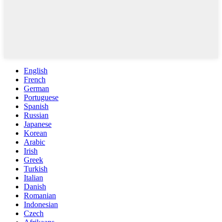
English
French
German
Portuguese
Spanish
Russian
Japanese
Korean
Arabic
Irish
Greek
Turkish
Italian
Danish
Romanian
Indonesian
Czech